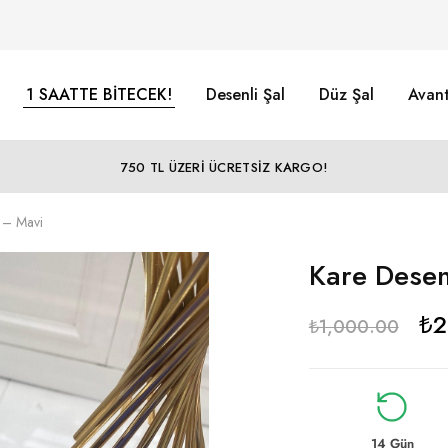
1 SAATTE BİTECEK!
Desenli Şal
Düz Şal
Avant
750 TL ÜZERİ ÜCRETSİZ KARGO!
 – Mavi
Kare Desen
₺
2
₺
1,000.00
14 Gün