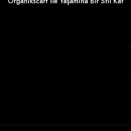
Organikscarf İle Yaşamına Bir Stil Kat