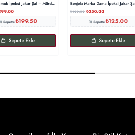
muk İpeksi Jakar Şal – Mürdüm
Bonjela Marka Dama İpeksi Jakar Şa
399.00
₺
250.00
₺
400.00
₺
199.50
₺
125.00
Sepette
Sepette
Sepete Ekle
Sepete Ekle