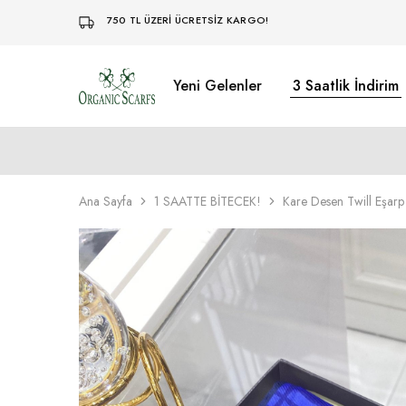
750 TL ÜZERİ ÜCRETSİZ KARGO!
Yeni Gelenler
3 Saatlik İndirim
Organikscarf
Ana Sayfa
1 SAATTE BİTECEK!
Kare Desen Twill Eşarp