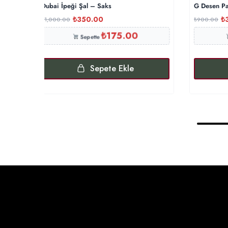
Dubai İpeği Şal – Saks
G Desen Pa
₺
350.00
₺
₺
1,000.00
₺
900.00
₺
175.00
Sepette
Sepete Ekle