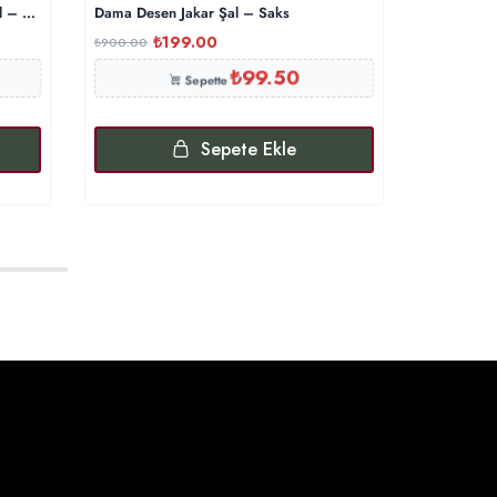
l – Lavanta
Dama Desen Jakar Şal – Saks
Kazayağı 
₺
199.00
₺
₺
900.00
₺
600.00
₺
99.50
Sepette
Sepete Ekle