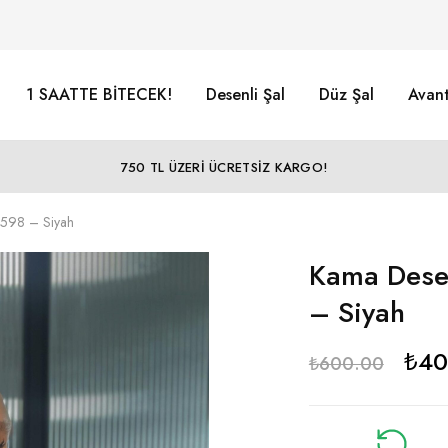
1 SAATTE BİTECEK!
Desenli Şal
Düz Şal
Avant
750 TL ÜZERİ ÜCRETSİZ KARGO!
6598 – Siyah
Kama Desen
– Siyah
₺
40
₺
600.00