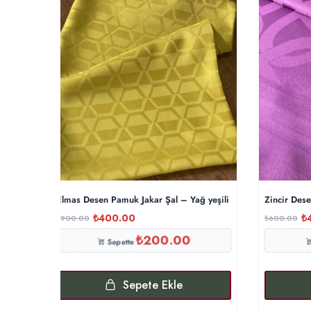
Elmas Desen Pamuk Jakar Şal – Yağ yeşili
Zincir Des
₺
400.00
₺
₺
900.00
₺
600.00
₺
200.00
Sepette
Sepete Ekle