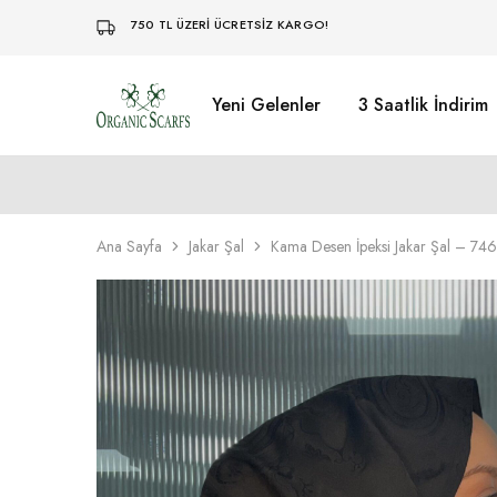
750 TL ÜZERİ ÜCRETSİZ KARGO!
Yeni Gelenler
3 Saatlik İndirim
Organikscarf
Ana Sayfa
Jakar Şal
Kama Desen İpeksi Jakar Şal – 74