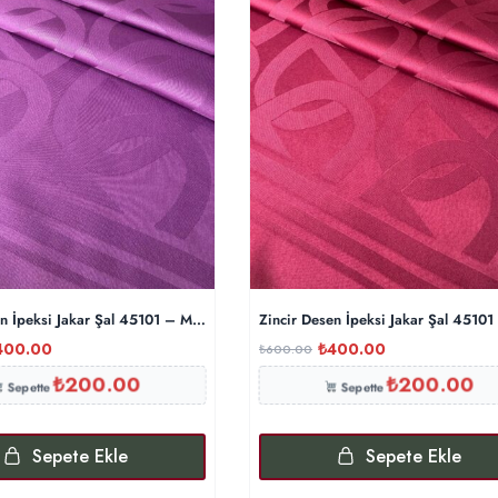
en İpeksi Jakar Şal 45101 – Mürdüm
Zincir Desen İpeksi Jakar Şal 45101
400.00
₺
400.00
₺
600.00
₺
200.00
₺
200.00
Sepette
Sepette
Sepete Ekle
Sepete Ekle