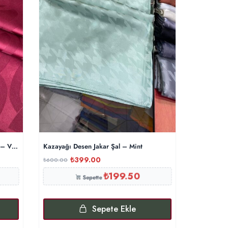
 – Vişne
Kazayağı Desen Jakar Şal – Mint
Salvator Ç
₺
399.00
₺
₺
600.00
₺
900.00
₺
199.50
Sepette
Sepete Ekle