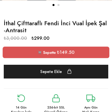
İthal Çifttaraflı Fendi İnci Vual İpek Şal
-Antrasit
₺
3,000.00
₺
299.00
₺
149.50
Sepette
Sepete Ekle
14 Gün
256-bit SSL
Aynı Gün
Koşulsuz İade
Güvenli Ödeme
Hızlı Kargo