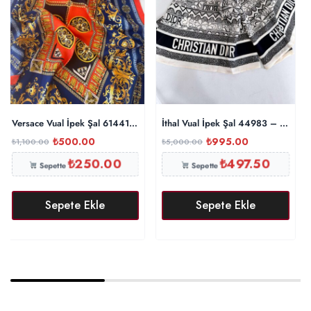
Versace Vual İpek Şal 614412 – Turuncu
İthal Vual İpek Şal 44983 – Siyah
₺
500.00
₺
995.00
₺
1,100.00
₺
5,000.00
₺
250.00
₺
497.50
Sepette
Sepette
Sepete Ekle
Sepete Ekle