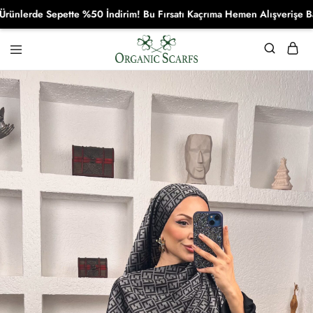
erde Sepette %50 İndirim! Bu Fırsatı Kaçrıma Hemen Alışverişe Başla!
Organikscarf