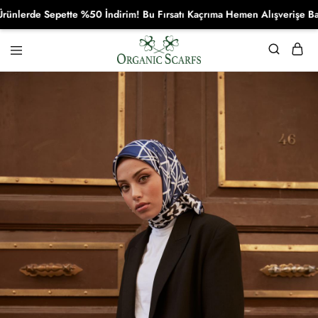
rde Sepette %50 İndirim! Bu Fırsatı Kaçrıma Hemen Alışverişe Başla!
Organikscarf