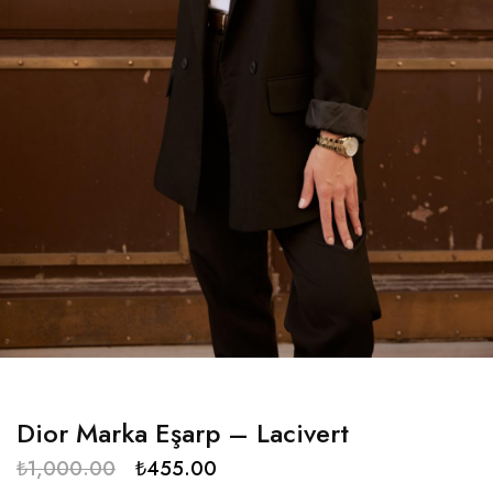
Dior Marka Eşarp – Lacivert
₺
1,000.00
₺
455.00