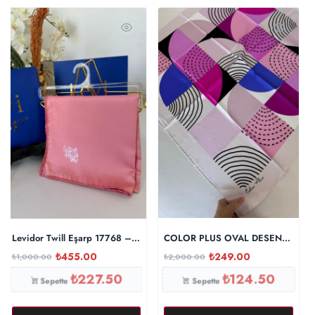
Levidor Twill Eşarp 17768 – Eflatun
COLOR PLUS OVAL DESEN 0 İPEK
₺
455.00
₺
249.00
₺
1,000.00
₺
2,000.00
₺
227.50
₺
124.50
Sepette
Sepette