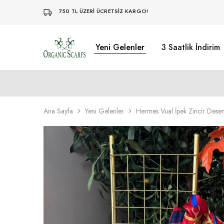
750 TL ÜZERİ ÜCRETSİZ KARGO!
Yeni Gelenler
3 Saatlik İndirim
Organikscarf
Ana Sayfa
Yeni Gelenler
Hermes Vual İpek Zincir Desen