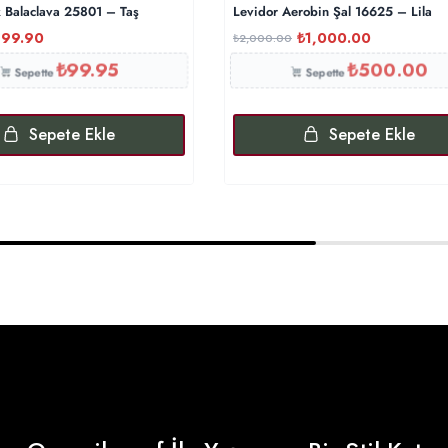
k Balaclava 25801 – Taş
Levidor Aerobin Şal 16625 – Lila
199.90
₺
1,000.00
₺
2,000.00
₺
99.95
₺
500.00
Sepette
Sepette
Sepete Ekle
Sepete Ekle