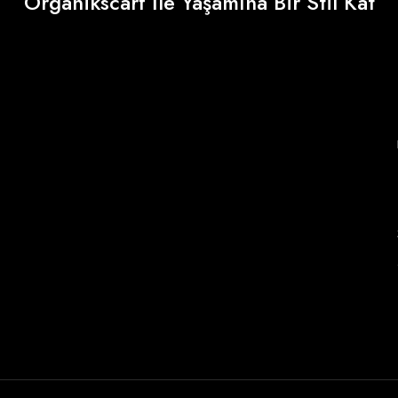
Organikscarf İle Yaşamına Bir Stil Kat