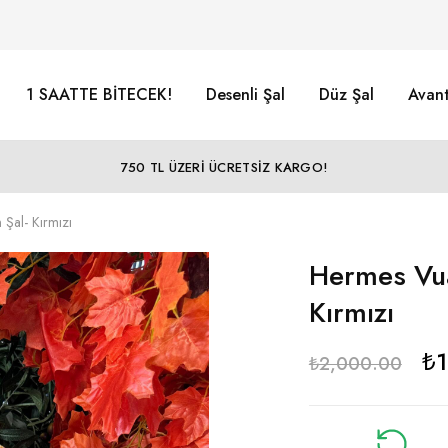
1 SAATTE BİTECEK!
Desenli Şal
Düz Şal
Avant
750 TL ÜZERİ ÜCRETSİZ KARGO!
 Şal- Kırmızı
Hermes Vua
Kırmızı
₺
₺
2,000.00