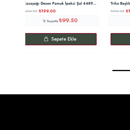
Kazayağı Desen Pamuk İpeksi Şal 44895 – Pamuk Şekeri
Triko Başlı
₺
199.00
₺
₺
600.00
₺
500.00
₺
99.50
Sepette
Sepete Ekle