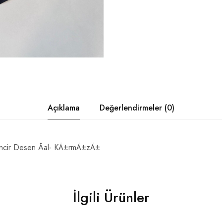
Açıklama
Değerlendirmeler (0)
ncir Desen Åal- KÄ±rmÄ±zÄ±
İlgili Ürünler