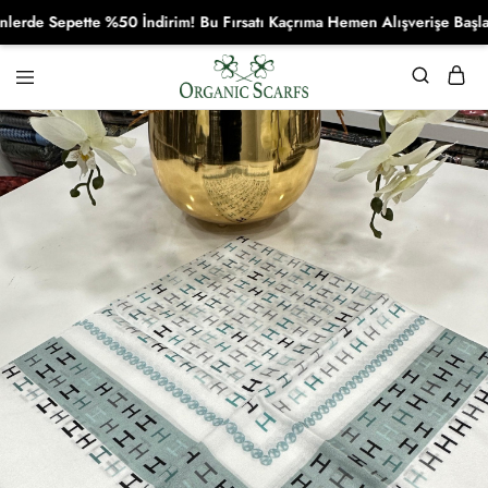
e Sepette %50 İndirim! Bu Fırsatı Kaçrıma Hemen Alışverişe Başla!
Organikscarf