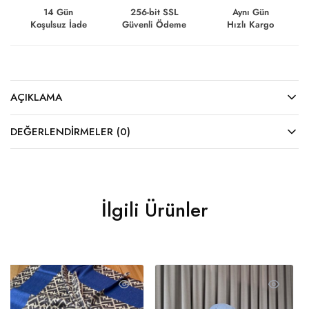
14 Gün
256-bit SSL
Aynı Gün
Koşulsuz İade
Güvenli Ödeme
Hızlı Kargo
AÇIKLAMA
DEĞERLENDIRMELER (0)
İlgili Ürünler