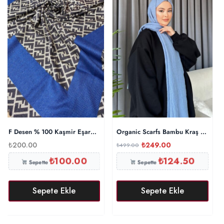
F Desen % 100 Kaşmir Eşarp – İndigo
Organic Scarfs Bambu Kraş Şal Mod
₺
200.00
₺
249.00
₺
499.00
₺
100.00
₺
124.50
Sepette
Sepette
Sepete Ekle
Sepete Ekle