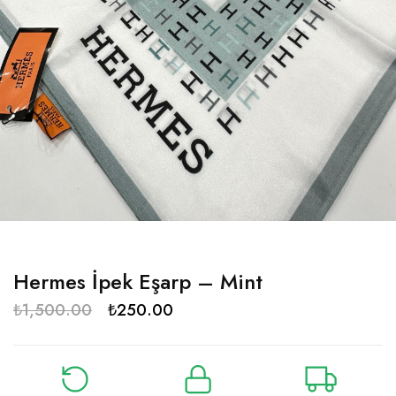
Hermes İpek Eşarp – Mint
₺
1,500.00
₺
250.00