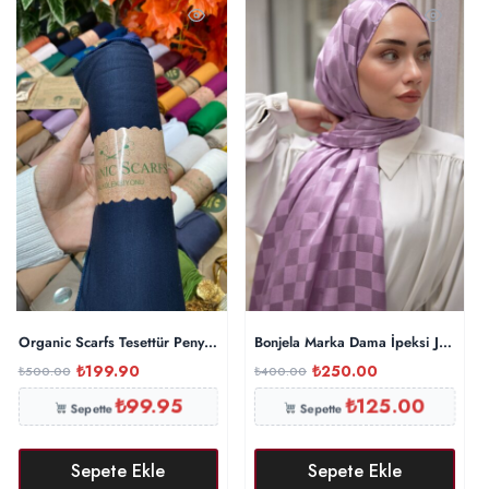
Organic Scarfs Tesettür Penye Şal Hijap Modeli – Gece Mavisi
Bonjela Marka Dama İpeksi Jakar Şa
₺
199.90
₺
250.00
₺
500.00
₺
400.00
₺
99.95
₺
125.00
Sepette
Sepette
Sepete Ekle
Sepete Ekle