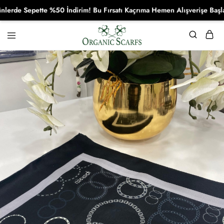
e Sepette %50 İndirim! Bu Fırsatı Kaçrıma Hemen Alışverişe Başla!
Organikscarf