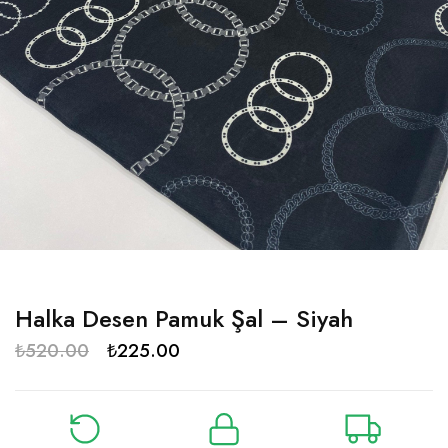
Halka Desen Pamuk Şal – Siyah
₺
520.00
₺
225.00