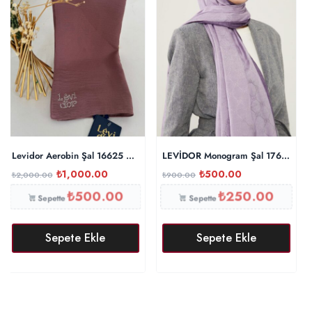
Levidor Aerobin Şal 16625 – İncir
LEVİDOR Monogram Şal 17657 – L
₺
1,000.00
₺
500.00
₺
2,000.00
₺
900.00
₺
500.00
₺
250.00
Sepette
Sepette
Sepete Ekle
Sepete Ekle