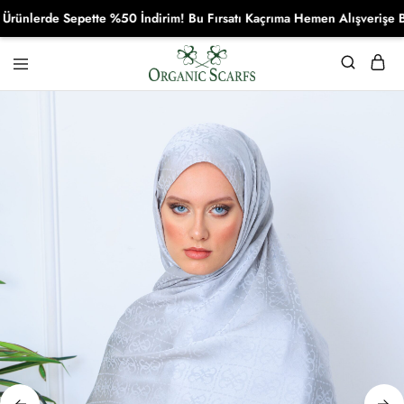
erde Sepette %50 İndirim! Bu Fırsatı Kaçrıma Hemen Alışverişe Başla
Organikscarf