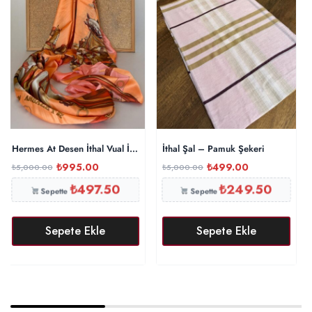
Hermes At Desen İthal Vual İpek Şal 014461 – Oranj
İthal Şal – Pamuk Şekeri
₺
995.00
₺
499.00
₺
5,000.00
₺
5,000.00
₺
497.50
₺
249.50
Sepette
Sepette
Sepete Ekle
Sepete Ekle