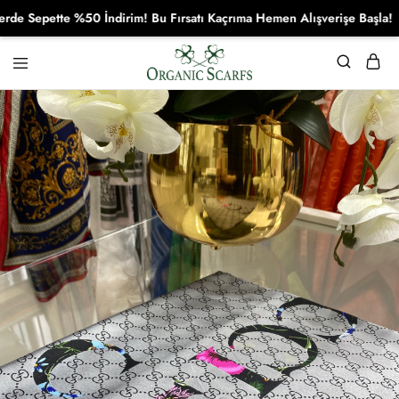
epette %50 İndirim! Bu Fırsatı Kaçrıma Hemen Alışverişe Başla!
Organikscarf