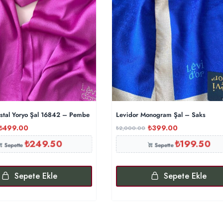
istal Yoryo Şal 16842 – Pembe
Levidor Monogram Şal – Saks
₺
499.00
₺
399.00
₺
2,000.00
₺
249.50
₺
199.50
Sepette
Sepette
Sepete Ekle
Sepete Ekle