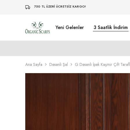
750 TL ÜZERİ ÜCRETSİZ KARGO!
Yeni Gelenler
3 Saatlik İndirim
Organikscarf
Ana Sayfa
Desenli Şal
G Desenli İpek Kaşmir Çift Taraf