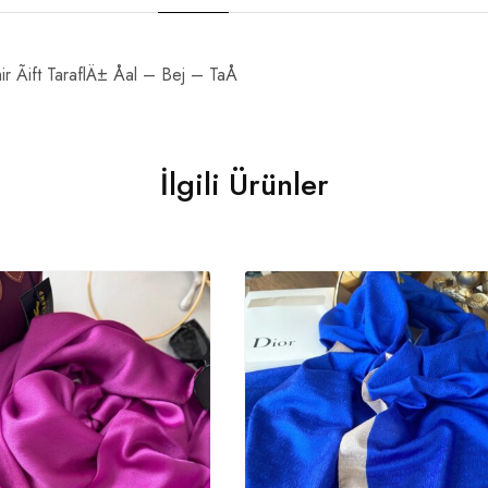
 Ãift TaraflÄ± Åal – Bej – TaÅ
İlgili Ürünler