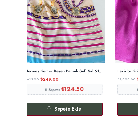
Hermes Kemer Desen Pamuk Soft Şal 61533 – Turkuaz
Levidor Kr
₺
249.00
₺
499.00
₺
2,000.00
₺
124.50
Sepette
Sepete Ekle