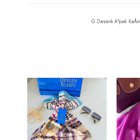
G Desenli Ä°pek KaÅmir