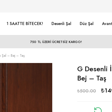
1 SAATTE BİTECEK!
Desenli Şal
Düz Şal
Avant
750 TL ÜZERİ ÜCRETSİZ KARGO!
lı Şal – Bej – Taş
G Desenli İ
Bej – Taş
₺
14
₺
500.00