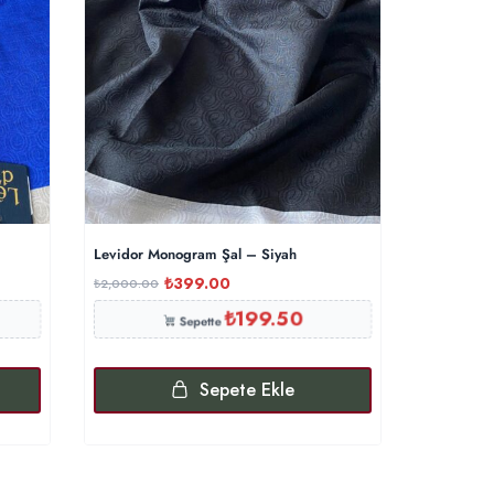
Levidor Monogram Şal – Siyah
Hermes Zi
₺
399.00
₺
2,000.00
₺
1,000.00
₺
199.50
Sepette
Sepete Ekle