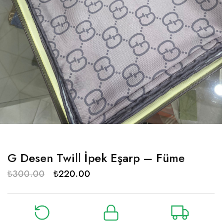
G Desen Twill İpek Eşarp – Füme
₺
300.00
₺
220.00