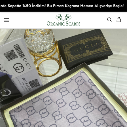
epette %50 İndirim! Bu Fırsatı Kaçrıma Hemen Alışverişe Başla!
Organikscarf