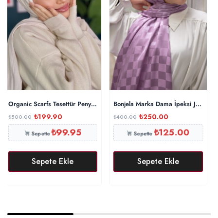
Organic Scarfs Tesettür Penye Şal Hijap Modeli – Taş
Bonjela Marka Dama İpeksi Jakar Şa
₺
199.90
₺
250.00
₺
500.00
₺
400.00
₺
99.95
₺
125.00
Sepette
Sepette
Sepete Ekle
Sepete Ekle