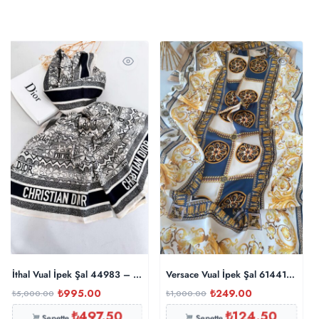
İthal Vual İpek Şal 44983 – Siyah
Versace Vual İpek Şal 614412 – Ca
₺
995.00
₺
249.00
₺
5,000.00
₺
1,000.00
₺
497.50
₺
124.50
Sepette
Sepette