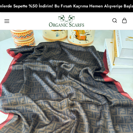
e Sepette %50 İndirim! Bu Fırsatı Kaçrıma Hemen Alışverişe Başla!
Organikscarf