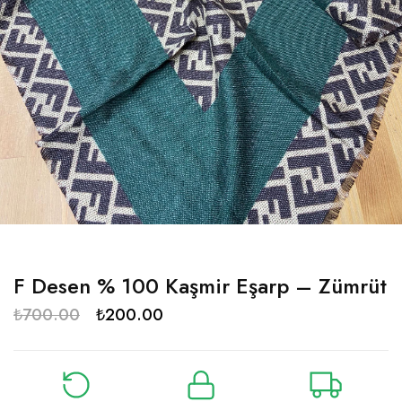
F Desen % 100 Kaşmir Eşarp – Zümrüt
₺
700.00
₺
200.00