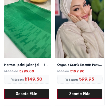
Hermes İpeksi Jakar Şal – Benetton
Organic Scarfs Tesettür Penye Şal H
₺
299.00
₺
199.90
₺
1,000.00
₺
500.00
₺
149.50
₺
99.95
Sepette
Sepette
Sepete Ekle
Sepete Ekle