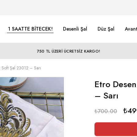
1 SAATTE BİTECEK!
Desenli Şal
Düz Şal
Avant
750 TL ÜZERİ ÜCRETSİZ KARGO!
Soft Şal 23012 – Sarı
Etro Desen
– Sarı
₺
49
₺
700.00