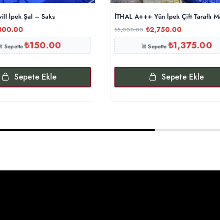
ill İpek Şal – Saks
İTHAL A+++ Yün İpek Çift Taraflı M
300.00
₺
2,750.00
₺
5,000.00
₺
150.00
₺
1,375.00
Sepette
Sepette
Sepete Ekle
Sepete Ekle