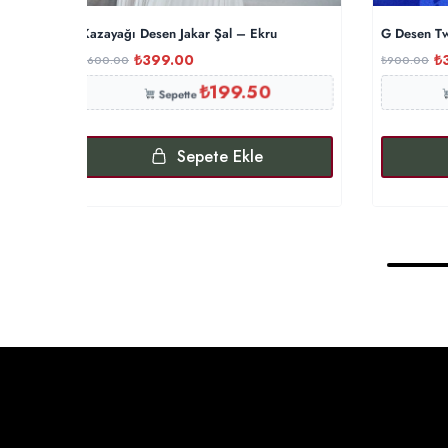
Kazayağı Desen Jakar Şal – Ekru
G Desen Tw
₺
399.00
₺
₺
600.00
₺
900.00
₺
199.50
Sepette
Sepete Ekle