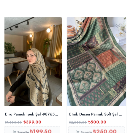
Etro Pamuk İpek Şal -987654. Gold Siyah
Etnik Desen Pamuk Soft Şal 83923 
₺
399.00
₺
500.00
₺
1,000.00
₺
2,000.00
₺
199.50
₺
250.00
Sepette
Sepette