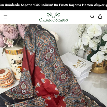
ünlerde Sepette %50 İndirim! Bu Fırsatı Kaçrıma Hemen Alışverişe Baş
Organikscarf