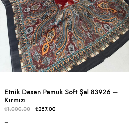
Etnik Desen Pamuk Soft Şal 83926 –
Kırmızı
₺
1,000.00
₺
257.00
—