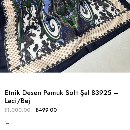
Etnik Desen Pamuk Soft Şal 83925 –
Laci/Bej
₺
1,000.00
₺
499.00
‘—