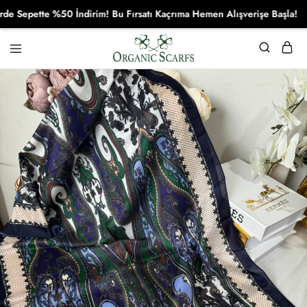
epette %50 İndirim! Bu Fırsatı Kaçrıma Hemen Alışverişe Başla!
Organikscarf