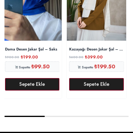
Dama Desen Jakar Şal – Saks
Kazayağı Desen Jakar Şal – Ekru
₺
199.00
₺
399.00
₺
900.00
₺
600.00
₺
99.50
₺
199.50
Sepette
Sepette
Sepete Ekle
Sepete Ekle