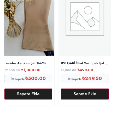
Levidor Aerobin Şal 16625 – Caramel
BVLGARİ İthal Vual İpek Şal – Siyah
₺
1,000.00
₺
499.00
₺
2,000.00
₺
5,000.00
₺
500.00
₺
249.50
Sepette
Sepette
Sepete Ekle
Sepete Ekle