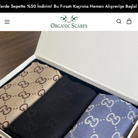
 Sepette %50 İndirim! Bu Fırsatı Kaçrıma Hemen Alışverişe Başla!
Organikscarf