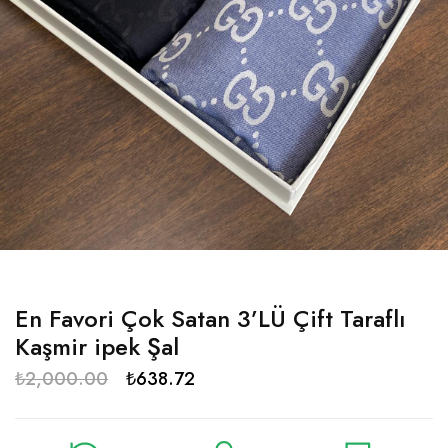
En Favori Çok Satan 3’LÜ Çift Taraflı
Kaşmir ipek Şal
₺
2,000.00
₺
638.72