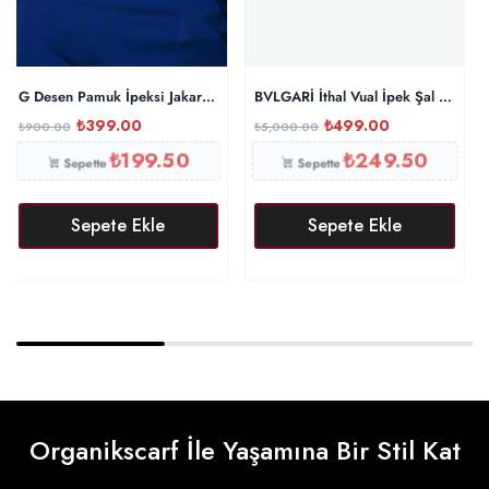
G Desen Pamuk İpeksi Jakar Şal – Lacivert
BVLGARİ İthal Vual İpek Şal – Siyah
₺
399.00
₺
499.00
₺
900.00
₺
5,000.00
₺
199.50
₺
249.50
Sepette
Sepette
Sepete Ekle
Sepete Ekle
Organikscarf İle Yaşamına Bir Stil Kat