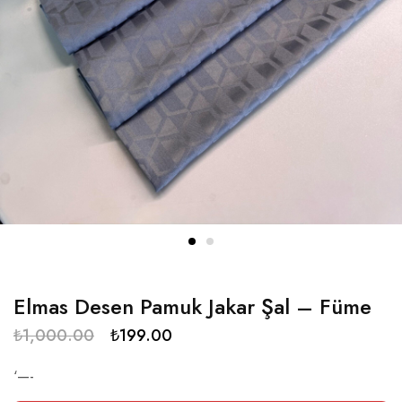
Elmas Desen Pamuk Jakar Şal – Füme
₺
1,000.00
₺
199.00
‘—-