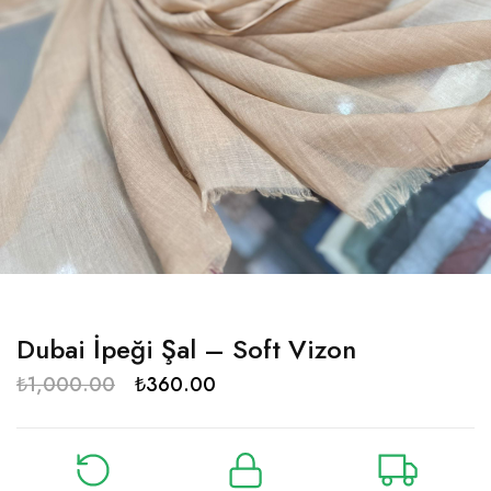
Dubai İpeği Şal – Soft Vizon
₺
1,000.00
₺
360.00