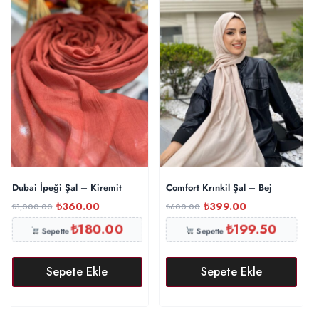
Dubai İpeği Şal – Kiremit
Comfort Krınkil Şal – Bej
₺
360.00
₺
399.00
₺
1,000.00
₺
600.00
₺
180.00
₺
199.50
Sepette
Sepette
Sepete Ekle
Sepete Ekle