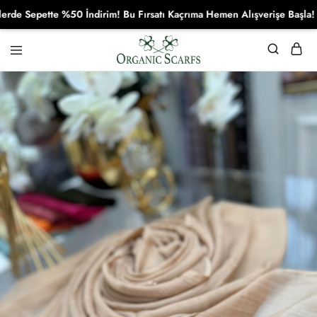
Sepette %50 İndirim! Bu Fırsatı Kaçrıma Hemen Alışverişe Başla!
Organikscarf