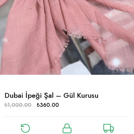
Dubai İpeği Şal – Gül Kurusu
₺
1,000.00
₺
360.00