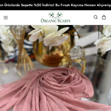
nlerde Sepette %50 İndirim! Bu Fırsatı Kaçrıma Hemen Alışverişe Baş
Organikscarf