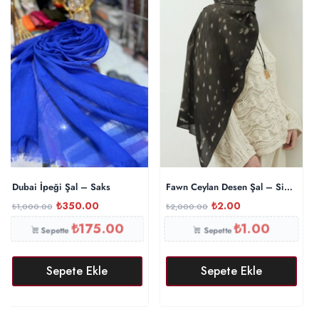
Dubai İpeği Şal – Saks
Fawn Ceylan Desen Şal – Siyah
₺
350.00
₺
2.00
₺
1,000.00
₺
2,000.00
₺
175.00
₺
1.00
Sepette
Sepette
Sepete Ekle
Sepete Ekle