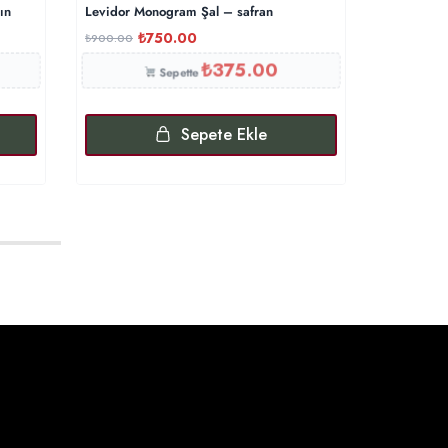
ın
Levidor Monogram Şal – safran
Triko Başl
₺
750.00
₺
₺
900.00
₺
500.00
₺
375.00
Sepette
Sepete Ekle