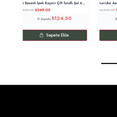
G Desenli İpek Kaşmir Çift Taraflı Şal 440344- Gümüş Gri
Levidor Ae
₺
249.00
₺
500.00
₺
2,000.00
₺
124.50
Sepette
Sepete Ekle