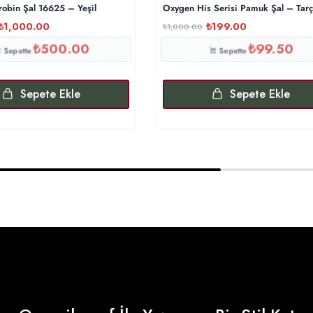
robin Şal 16625 – Yeşil
Oxygen His Serisi Pamuk Şal – Tarç
₺
1,000.00
₺
199.00
₺
1,000.00
₺
500.00
₺
99.50
Sepette
Sepette
Sepete Ekle
Sepete Ekle