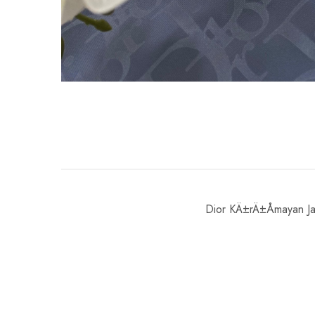
Dior KÄ±rÄ±Åmayan Jak