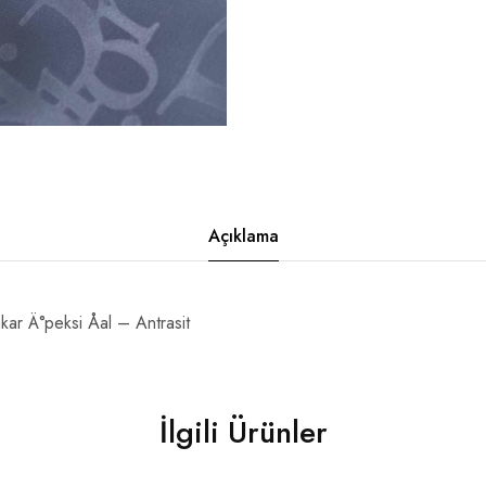
Açıklama
ar Ä°peksi Åal – Antrasit
İlgili Ürünler