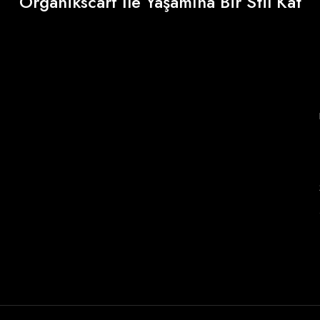
Organikscarf İle Yaşamına Bir Stil Kat