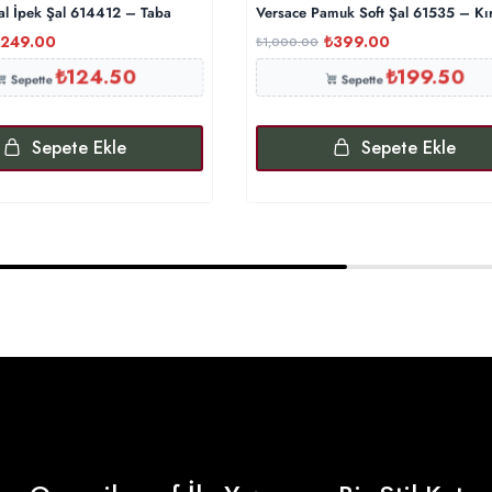
al İpek Şal 614412 – Taba
Versace Pamuk Soft Şal 61535 – Kı
249.00
₺
399.00
₺
1,000.00
₺
124.50
₺
199.50
Sepette
Sepette
Sepete Ekle
Sepete Ekle