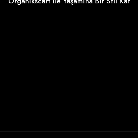
Organikscarf İle Yaşamına Bir Stil Kat