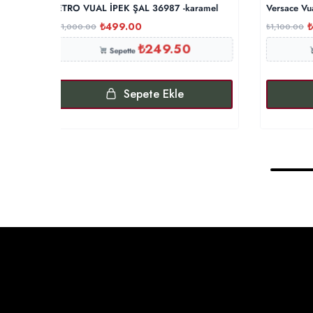
ETRO VUAL İPEK ŞAL 36987 -karamel
Versace Vu
₺
499.00
₺
₺
1,000.00
₺
1,100.00
₺
249.50
Sepette
Sepete Ekle