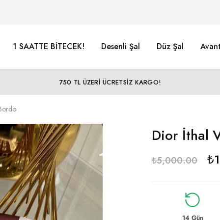
1 SAATTE BİTECEK!
Desenli Şal
Düz Şal
Avant
750 TL ÜZERİ ÜCRETSİZ KARGO!
 Bordo
Dior İthal 
₺
₺
5,000.00
14 Gün