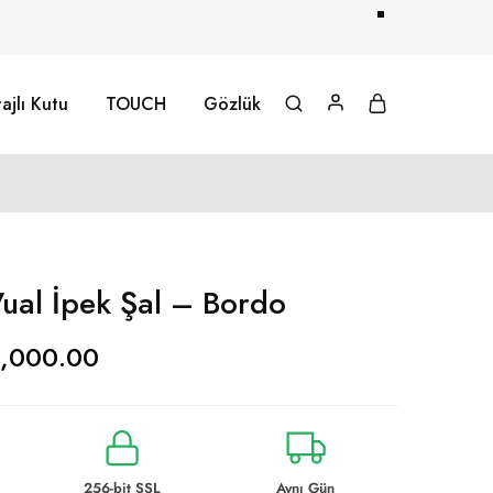
ajlı Kutu
TOUCH
Gözlük
Vual İpek Şal – Bordo
1,000.00
256-bit SSL
Aynı Gün