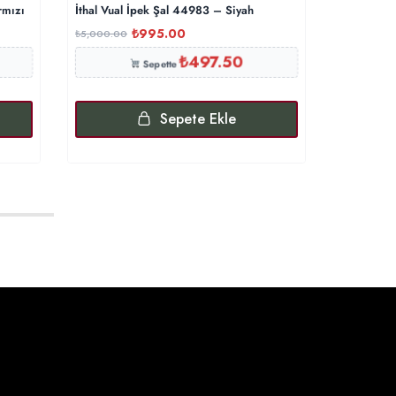
rmızı
İthal Vual İpek Şal 44983 – Siyah
İthal Şal 
₺
995.00
₺
5,000.00
₺
5,000.00
₺
497.50
Sepette
Sepete Ekle