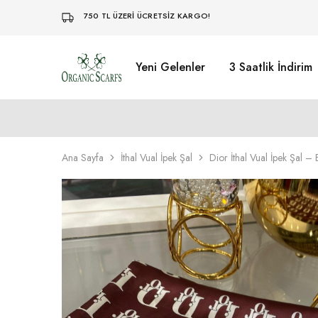
750 TL ÜZERİ ÜCRETSİZ KARGO!
Yeni Gelenler
3 Saatlik İndirim
Organikscarf
Ana Sayfa
İthal Vual İpek Şal
Dior İthal Vual İpek Şal –