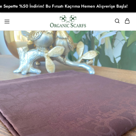
tte %50 İndirim! Bu Fırsatı Kaçrıma Hemen Alışverişe Başla!
Organikscarf