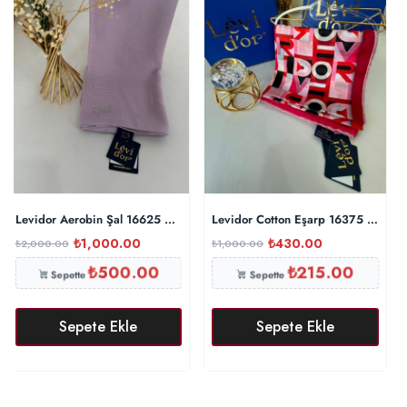
Levidor Aerobin Şal 16625 – Lila
Levidor Cotton Eşarp 16375 – Fuşy
₺
1,000.00
₺
430.00
₺
2,000.00
₺
1,000.00
₺
500.00
₺
215.00
Sepette
Sepette
Sepete Ekle
Sepete Ekle