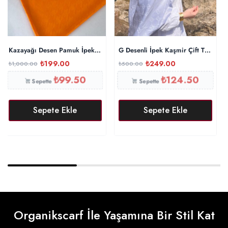
Kazayağı Desen Pamuk İpeksi Şal 44895 – Turuncu
G Desenli İpek Kaşmir Çift Taraflı
₺
199.00
₺
249.00
₺
1,000.00
₺
500.00
₺
99.50
₺
124.50
Sepette
Sepette
Sepete Ekle
Sepete Ekle
Organikscarf İle Yaşamına Bir Stil Kat