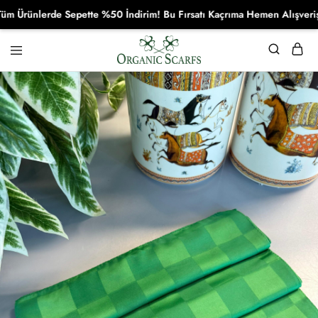
ünlerde Sepette %50 İndirim! Bu Fırsatı Kaçrıma Hemen Alışverişe Baş
Organikscarf