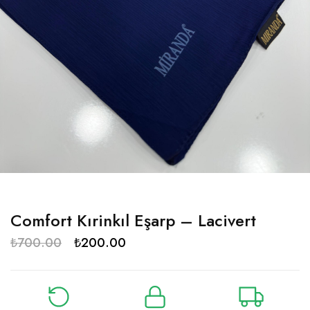
Comfort Kırinkıl Eşarp – Lacivert
₺
700.00
₺
200.00