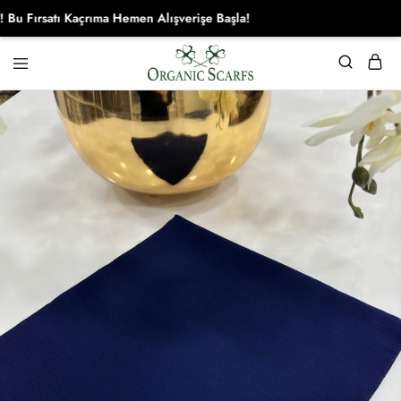
Fırsatı Kaçrıma Hemen Alışverişe Başla!
Organikscarf