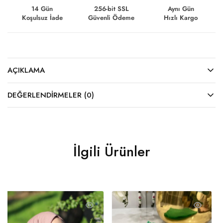
14 Gün
256-bit SSL
Aynı Gün
Koşulsuz İade
Güvenli Ödeme
Hızlı Kargo
AÇIKLAMA
DEĞERLENDIRMELER (0)
İlgili Ürünler