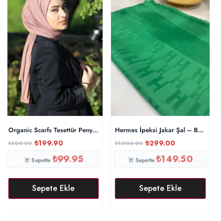
Organic Scarfs Tesettür Penye Şal Hijap Modeli – İncir
Hermes İpeksi Jakar Şal – Benetton
₺
199.90
₺
299.00
₺
500.00
₺
1,000.00
₺
99.95
₺
149.50
Sepette
Sepette
Sepete Ekle
Sepete Ekle