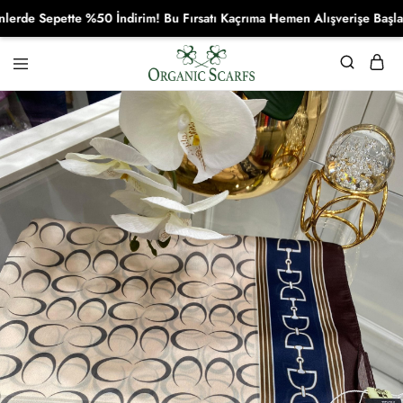
 Sepette %50 İndirim! Bu Fırsatı Kaçrıma Hemen Alışverişe Başla!
Organikscarf