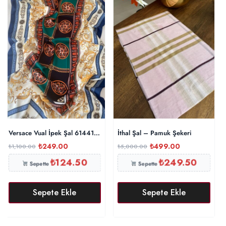
Versace Vual İpek Şal 614412 – Lacivert
İthal Şal – Pamuk Şekeri
₺
249.00
₺
499.00
₺
1,100.00
₺
5,000.00
₺
124.50
₺
249.50
Sepette
Sepette
Sepete Ekle
Sepete Ekle