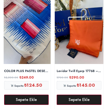
COLOR PLUS PASTEL DESEN 0 İPEK EŞARP 16032006 – Saks
Levidor Twill Eşarp 17768 – Turunc
₺
249.00
₺
290.00
₺
2,500.00
₺
700.00
₺
124.50
₺
145.00
Sepette
Sepette
Sepete Ekle
Sepete Ekle