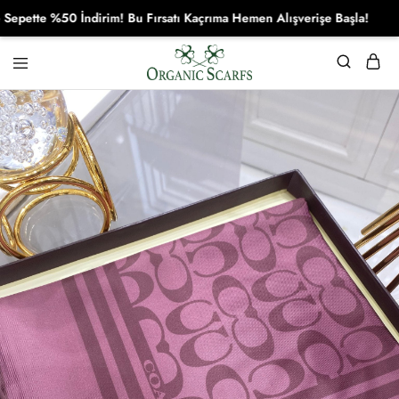
tte %50 İndirim! Bu Fırsatı Kaçrıma Hemen Alışverişe Başla!
Organikscarf