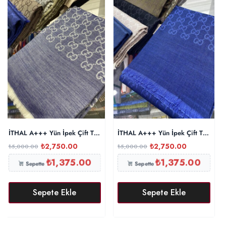
İTHAL A+++ Yün İpek Çift Taraflı Marka Şal 87452 – Kot Mavisi
İTHAL A+++ Yün İpek Çift Taraflı M
₺
2,750.00
₺
2,750.00
₺
5,000.00
₺
5,000.00
₺
1,375.00
₺
1,375.00
Sepette
Sepette
Sepete Ekle
Sepete Ekle