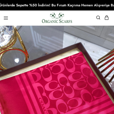
rde Sepette %50 İndirim! Bu Fırsatı Kaçrıma Hemen Alışverişe Başla!
Organikscarf