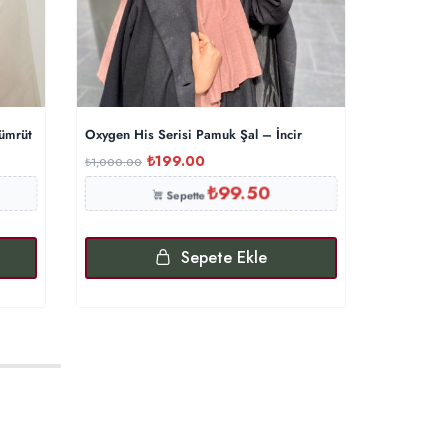
ümrüt
Oxygen His Serisi Pamuk Şal – İncir
Levidor Ae
₺
199.00
₺
1,000.00
₺
2,000.00
₺
99.50
Sepette
Sepete Ekle