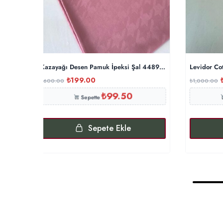
Kazayağı Desen Pamuk İpeksi Şal 44895 – Pamuk Şekeri
Levidor Co
₺
199.00
₺
600.00
₺
1,000.00
₺
99.50
Sepette
Sepete Ekle