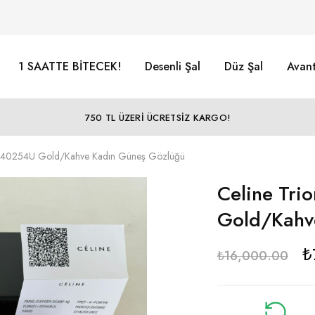
1 SAATTE BİTECEK!
Desenli Şal
Düz Şal
Avant
750 TL ÜZERİ ÜCRETSİZ KARGO!
L 40254U Gold/Kahve Kadın Güneş Gözlüğü
Celine Tr
Gold/Kahv
₺
₺
16,000.00