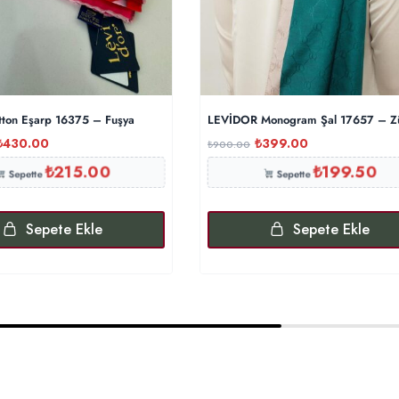
tton Eşarp 16375 – Fuşya
LEVİDOR Monogram Şal 17657 – Z
₺
430.00
₺
399.00
₺
900.00
₺
215.00
₺
199.50
Sepette
Sepette
Sepete Ekle
Sepete Ekle