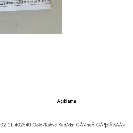
Açıklama
al 02 CL 40254U Gold/Kahve KadÄ±n GÃ¼neÅ GÃ¶zlÃ¼ÄÃ¼