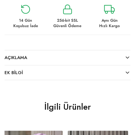
14 Gün
256-bit SSL
Aynı Gün
Koşulsuz İade
Güvenli Ödeme
Hızlı Kargo
AÇIKLAMA
EK BILGI
İlgili Ürünler