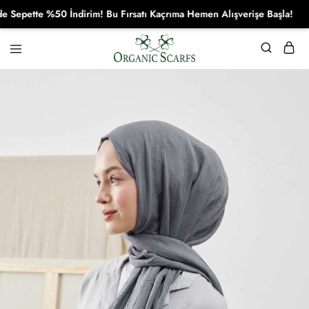
pette %50 İndirim! Bu Fırsatı Kaçrıma Hemen Alışverişe Başla!
Organikscarf