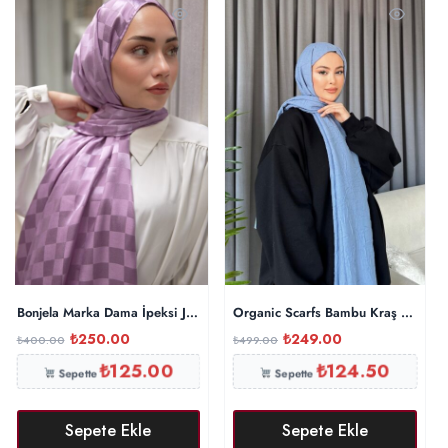
Bonjela Marka Dama İpeksi Jakar Şal – Lavanta
Organic Scarfs Bambu Kraş Şal Mod
₺
250.00
₺
249.00
₺
400.00
₺
499.00
₺
125.00
₺
124.50
Sepette
Sepette
Sepete Ekle
Sepete Ekle