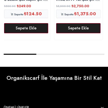
₺
249.00
₺
2,750.00
₺
500.00
₺
5,000.00
₺
124.50
₺
1,375.00
Sepette
Sepette
Sepete Ekle
Sepete Ekle
Organikscarf İle Yaşamına Bir Stil Kat
ÖNEMLI LINKLER