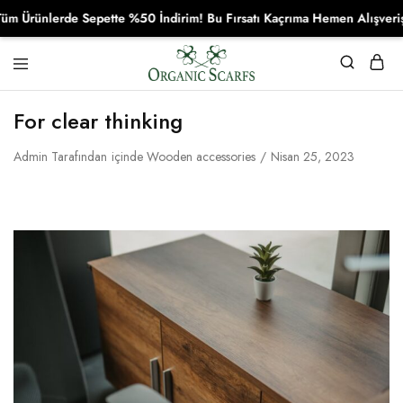
lerde Sepette %50 İndirim! Bu Fırsatı Kaçrıma Hemen Alışverişe Başl
Organikscarf
For clear thinking
Admin
Tarafından
içinde
Wooden accessories
Nisan 25, 2023