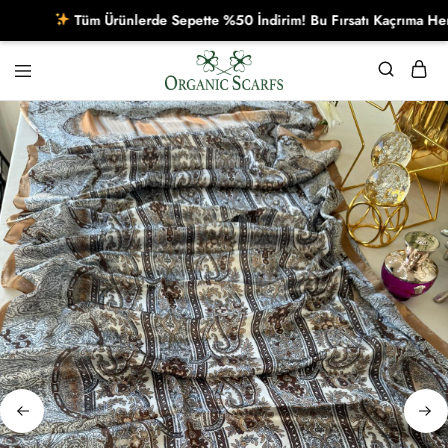
Tüm Ürünlerde Sepette %50 İndirim! Bu Fırsatı Kaçrıma Hemen 
Organikscarf