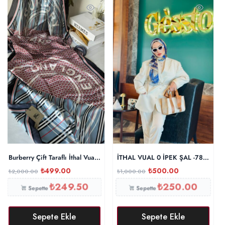
Burberry Çift Taraflı İthal Vual İpel Şal 78631 – Mavi-Siyah
İTHAL VUAL 0 İPEK ŞAL -78963 sak
₺
499.00
₺
500.00
₺
2,000.00
₺
1,000.00
₺
249.50
₺
250.00
Sepette
Sepette
Sepete Ekle
Sepete Ekle