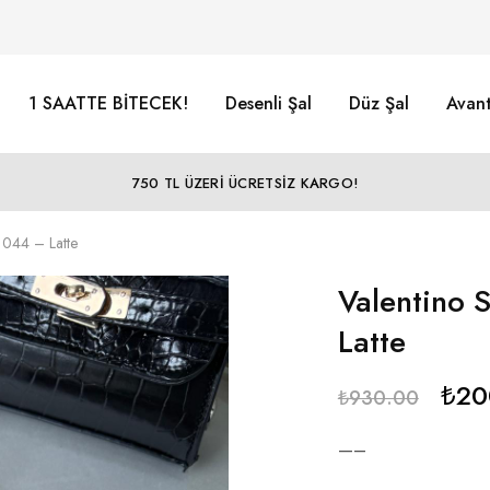
1 SAATTE BİTECEK!
Desenli Şal
Düz Şal
Avant
750 TL ÜZERİ ÜCRETSİZ KARGO!
1044 – Latte
Valentino 
Latte
₺
20
₺
930.00
—–