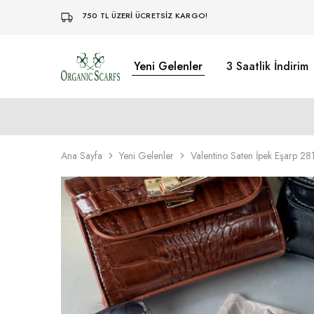
750 TL ÜZERİ ÜCRETSİZ KARGO!
Yeni Gelenler
3 Saatlik İndirim
Organikscarf
Ana Sayfa
Yeni Gelenler
Valentino Saten İpek Eşarp 28