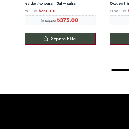
Levidor Monogram Şal – safran
Oxygen His
₺
750.00
₺
900.00
₺
1,000.00
₺
375.00
Sepette
Sepete Ekle