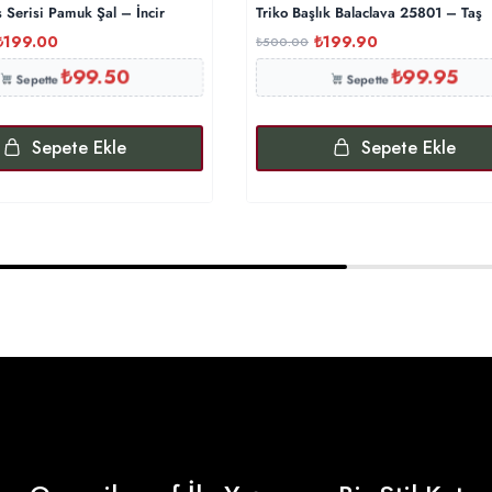
 Serisi Pamuk Şal – İncir
Triko Başlık Balaclava 25801 – Taş
₺
199.00
₺
199.90
₺
500.00
₺
99.50
₺
99.95
Sepette
Sepette
Sepete Ekle
Sepete Ekle