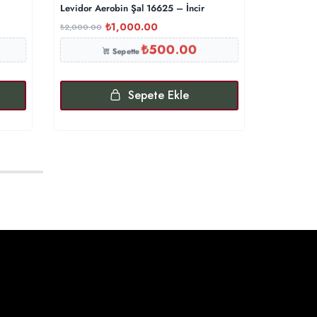
Levidor Aerobin Şal 16625 – İncir
Kazayağı 
₺
1,000.00
₺
2,000.00
₺
1,000.00
₺
500.00
Sepette
Sepete Ekle