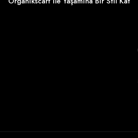
Organikscarf İle Yaşamına Bir Stil Kat