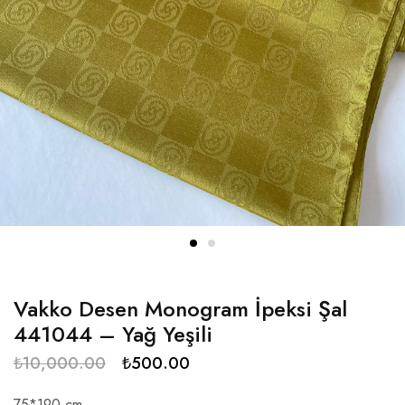
Vakko Desen Monogram İpeksi Şal
441044 – Yağ Yeşili
₺
10,000.00
₺
500.00
75*190 cm