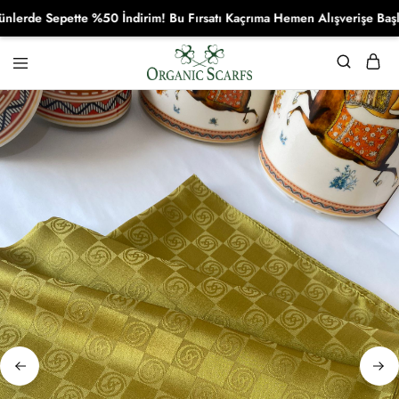
de Sepette %50 İndirim! Bu Fırsatı Kaçrıma Hemen Alışverişe Başla!
Organikscarf