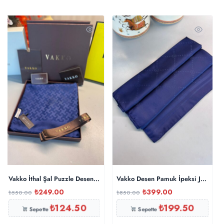
Vakko İthal Şal Puzzle Desen – Lacivert
Vakko Desen Pamuk İpeksi Jakar Ş
₺
249.00
₺
399.00
₺
550.00
₺
850.00
₺
124.50
₺
199.50
Sepette
Sepette