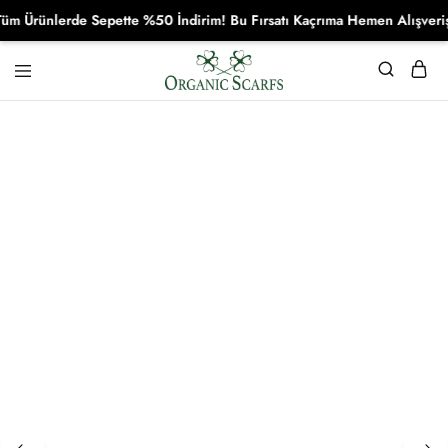
Ürünlerde Sepette %50 İndirim! Bu Fırsatı Kaçrıma Hemen Alışverişe B
Organikscarf