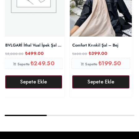
BVLGARİ İthal Vual İpek Şal – Siyah
Comfort Krınkil Şal – Bej
₺
499.00
₺
399.00
₺
5,000.00
₺
600.00
₺
249.50
₺
199.50
Sepette
Sepette
Sepete Ekle
Sepete Ekle