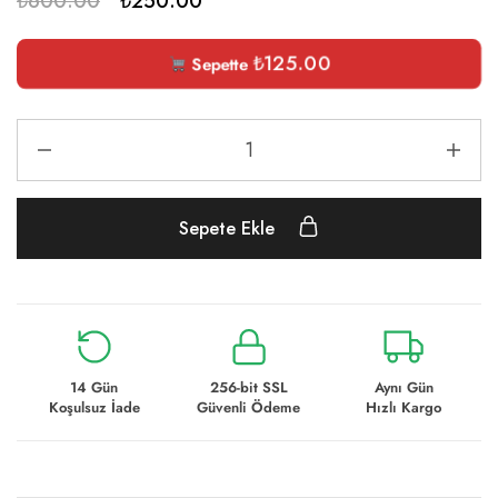
₺
600.00
₺
250.00
₺
125.00
Sepette
Sepete Ekle
14 Gün
256-bit SSL
Aynı Gün
Koşulsuz İade
Güvenli Ödeme
Hızlı Kargo