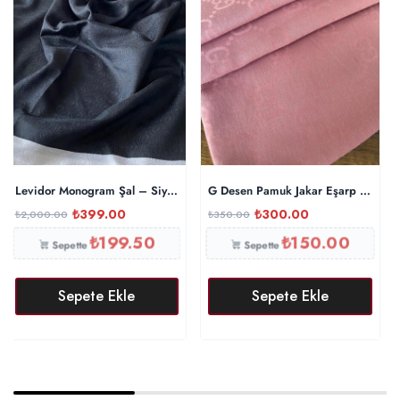
Levidor Monogram Şal – Siyah
G Desen Pamuk Jakar Eşarp 10442 
₺
399.00
₺
300.00
₺
2,000.00
₺
350.00
₺
199.50
₺
150.00
Sepette
Sepette
Sepete Ekle
Sepete Ekle