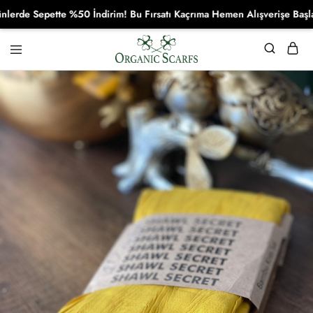
de Sepette %50 İndirim! Bu Fırsatı Kaçrıma Hemen Alışverişe Başla!
Organikscarf