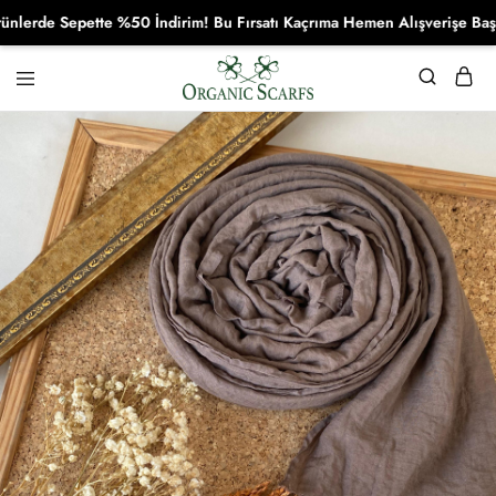
de Sepette %50 İndirim! Bu Fırsatı Kaçrıma Hemen Alışverişe Başla!
Organikscarf