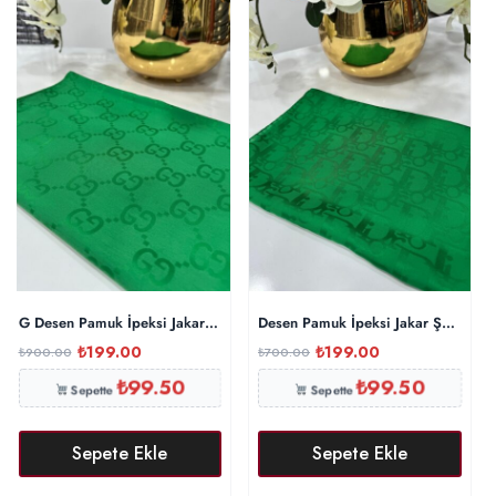
G Desen Pamuk İpeksi Jakar Şal – Benetton
Desen Pamuk İpeksi Jakar Şal 8873
₺
199.00
₺
199.00
₺
900.00
₺
700.00
₺
99.50
₺
99.50
Sepette
Sepette
Sepete Ekle
Sepete Ekle