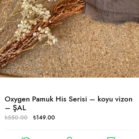
Oxygen Pamuk His Serisi – koyu vizon
– ŞAL
₺
550.00
₺
149.00