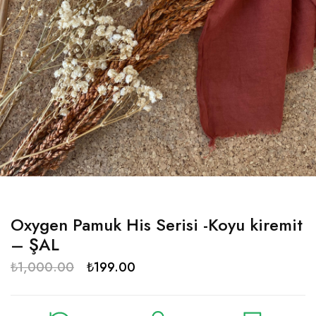
Oxygen Pamuk His Serisi -Koyu kiremit
– ŞAL
₺
1,000.00
₺
199.00