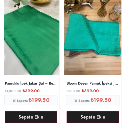
Pamuklu İpek Jakar Şal – Benetton
Bloom Desen Pamuk İpeksi Jakar Şa
₺
399.00
₺
399.00
₺
1,000.00
₺
600.00
₺
199.50
₺
199.50
Sepette
Sepette
Sepete Ekle
Sepete Ekle