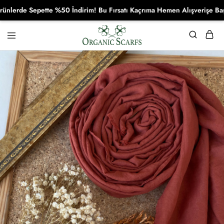
rde Sepette %50 İndirim! Bu Fırsatı Kaçrıma Hemen Alışverişe Başla!
Organikscarf