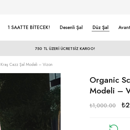
1 SAATTE BİTECEK!
Desenli Şal
Düz Şal
Avant
750 TL ÜZERİ ÜCRETSİZ KARGO!
 Kraş Cazz Şal Modeli – Vizon
Organic Sc
Modeli – 
₺
2
₺
1,000.00