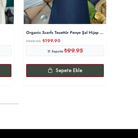
Organic Scarfs Tesettür Penye Şal Hijap Modeli – Gece Mavi
Organic Sc
₺
199.90
₺
₺
500.00
₺
500.00
₺
99.95
Sepette
Sepete Ekle