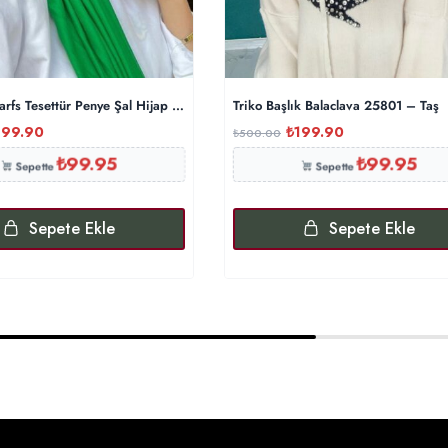
arfs Tesettür Penye Şal Hijap Modeli – Benetton
Triko Başlık Balaclava 25801 – Taş
199.90
₺
199.90
₺
500.00
₺
99.95
₺
99.95
Sepette
Sepette
Sepete Ekle
Sepete Ekle