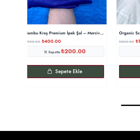
Bambu Kraş Premium İpek Şal – Morcivert
Organic Sc
₺
400.00
₺
₺
900.00
₺
500.00
₺
200.00
Sepette
Sepete Ekle