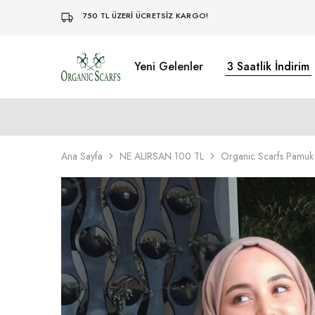
750 TL ÜZERİ ÜCRETSİZ KARGO!
Yeni Gelenler
3 Saatlik İndirim
Organikscarf
Ana Sayfa
NE ALIRSAN 100 TL
Organic Scarfs Pamuk