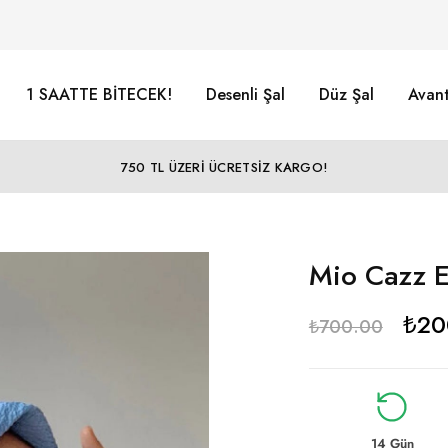
1 SAATTE BİTECEK!
Desenli Şal
Düz Şal
Avant
750 TL ÜZERİ ÜCRETSİZ KARGO!
Mio Cazz 
₺
20
₺
700.00
14 Gün