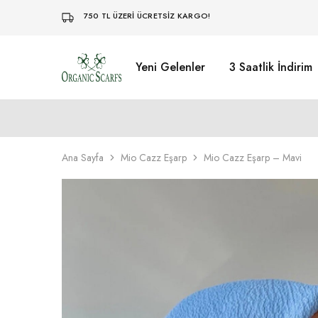
750 TL ÜZERİ ÜCRETSİZ KARGO!
Yeni Gelenler
3 Saatlik İndirim
Organikscarf
Ana Sayfa
Mio Cazz Eşarp
Mio Cazz Eşarp – Mavi