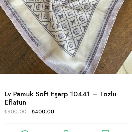
Lv Pamuk Soft Eşarp 10441 – Tozlu
Eflatun
₺
900.00
₺
400.00