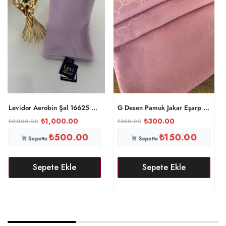
Levidor Aerobin Şal 16625 – Lila
G Desen Pamuk Jakar Eşarp 10442 
₺
1,000.00
₺
300.00
₺
2,000.00
₺
350.00
₺
500.00
₺
150.00
Sepette
Sepette
Sepete Ekle
Sepete Ekle