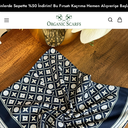
e Sepette %50 İndirim! Bu Fırsatı Kaçrıma Hemen Alışverişe Başla!
Organikscarf