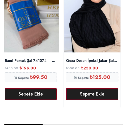
Rami Pamuk Şal 741074 – Koyu Somon
Qoza Desen İpeksi Jakar Şal – Siya
₺
199.00
₺
250.00
₺
450.00
₺
600.00
₺
99.50
₺
125.00
Sepette
Sepette
Sepete Ekle
Sepete Ekle