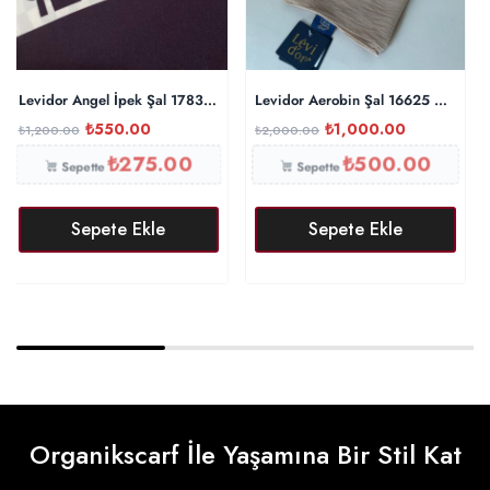
Levidor Angel İpek Şal 17834 – Patlıcan
Levidor Aerobin Şal 16625 – Kum B
₺
550.00
₺
1,000.00
₺
1,200.00
₺
2,000.00
₺
275.00
₺
500.00
Sepette
Sepette
Sepete Ekle
Sepete Ekle
Organikscarf İle Yaşamına Bir Stil Kat