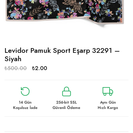
Levidor Pamuk Sport Eşarp 32291 –
Siyah
₺
500.00
₺
2.00
14 Gün
256-bit SSL
Aynı Gün
Koşulsuz İade
Güvenli Ödeme
Hızlı Kargo