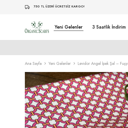
750 TL ÜZERİ ÜCRETSİZ KARGO!
Yeni Gelenler
3 Saatlik İndirim
Organikscarf
Ana Sayfa
Yeni Gelenler
Levidor Angel İpek Şal – Fuşy