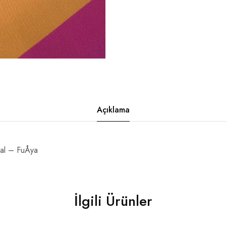
Açıklama
al – FuÅya
İlgili Ürünler