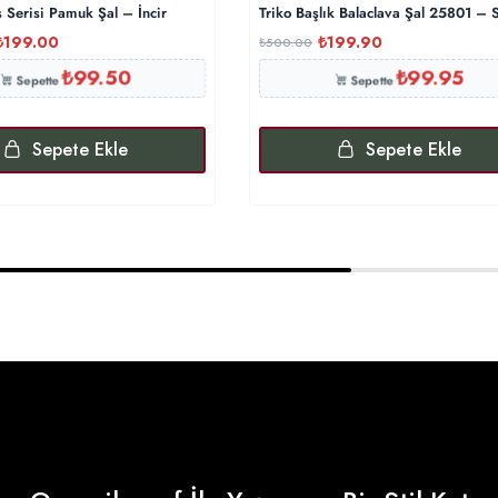
 Serisi Pamuk Şal – İncir
Triko Başlık Balaclava Şal 25801 – 
₺
199.00
₺
199.90
₺
500.00
₺
99.50
₺
99.95
Sepette
Sepette
Sepete Ekle
Sepete Ekle