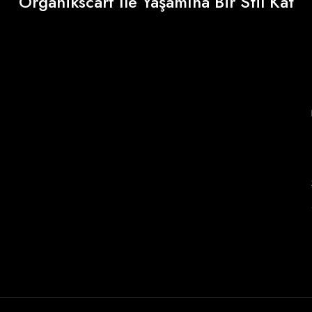
Organikscarf İle Yaşamına Bir Stil Kat