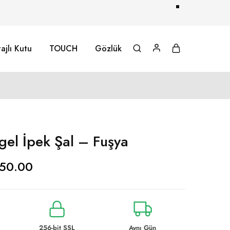
ajlı Kutu
TOUCH
Gözlük
gel İpek Şal – Fuşya
50.00
256-bit SSL
Aynı Gün