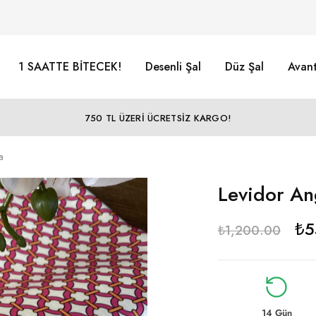
1 SAATTE BİTECEK!
Desenli Şal
Düz Şal
Avant
750 TL ÜZERİ ÜCRETSİZ KARGO!
a
Levidor An
₺
5
₺
1,200.00
14 Gün