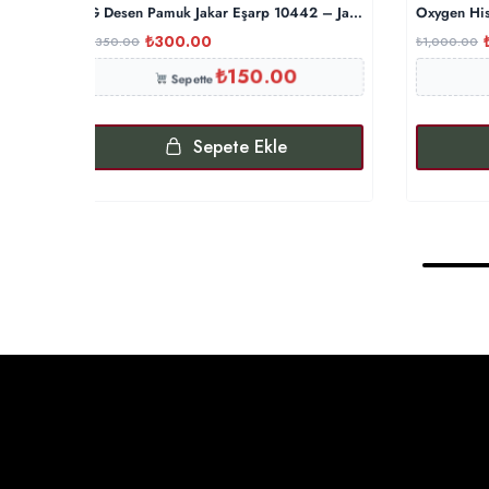
G Desen Pamuk Jakar Eşarp 10442 – Japon Kirazı
Oxygen His
₺
300.00
₺
350.00
₺
1,000.00
₺
150.00
Sepette
Sepete Ekle