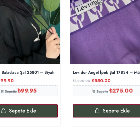
k Balaclava Şal 25801 – Siyah
Levidor Angel İpek Şal 17834 – M
199.90
₺
550.00
₺
1,200.00
₺
99.95
₺
275.00
Sepette
Sepette
Sepete Ekle
Sepete Ekle