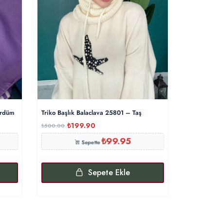
ürdüm
Triko Başlık Balaclava 25801 – Taş
Levidor C
₺
199.90
₺
500.00
₺
1,000.00
₺
99.95
Sepette
Sepete Ekle