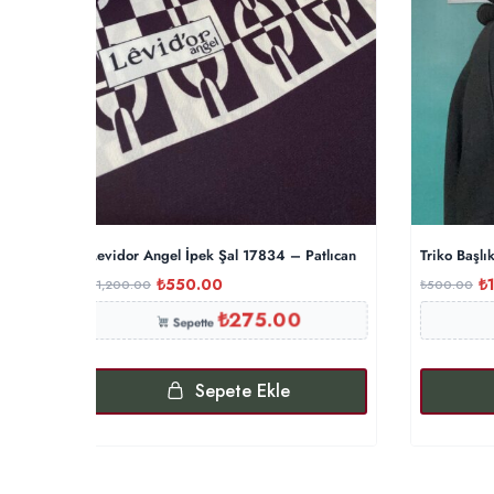
Levidor Angel İpek Şal 17834 – Patlıcan
Triko Başlı
₺
550.00
₺
₺
1,200.00
₺
500.00
₺
275.00
Sepette
Sepete Ekle