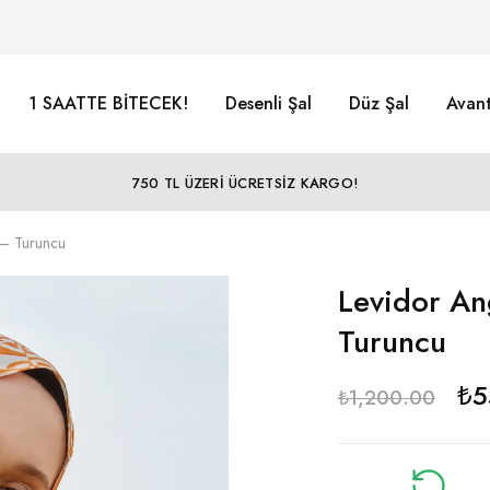
1 SAATTE BİTECEK!
Desenli Şal
Düz Şal
Avant
750 TL ÜZERİ ÜCRETSİZ KARGO!
 – Turuncu
Levidor An
Turuncu
₺
5
₺
1,200.00