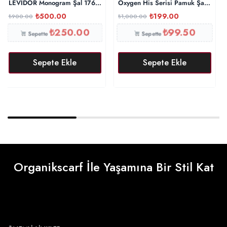
LEVİDOR Monogram Şal 17657 – Lavanta
Oxygen His Serisi Pamuk Şal – Tarç
₺
500.00
₺
199.00
₺
900.00
₺
1,000.00
₺
250.00
₺
99.50
Sepette
Sepette
Sepete Ekle
Sepete Ekle
Organikscarf İle Yaşamına Bir Stil Kat