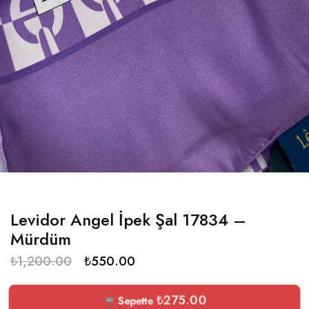
Levidor Angel İpek Şal 17834 –
Mürdüm
₺
1,200.00
₺
550.00
₺
275.00
Sepette