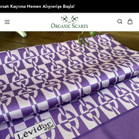
ı Kaçrıma Hemen Alışverişe Başla!
Organikscarf