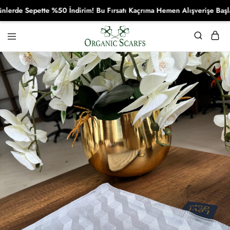
de Sepette %50 İndirim! Bu Fırsatı Kaçrıma Hemen Alışverişe Başla!
Organikscarf