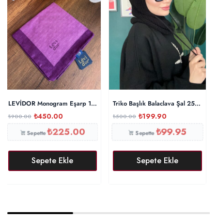
LEVİDOR Monogram Eşarp 17687 – Mürdüm
Triko Başlık Balaclava Şal 25801 – 
₺
450.00
₺
199.90
₺
900.00
₺
500.00
₺
225.00
₺
99.95
Sepette
Sepette
Sepete Ekle
Sepete Ekle