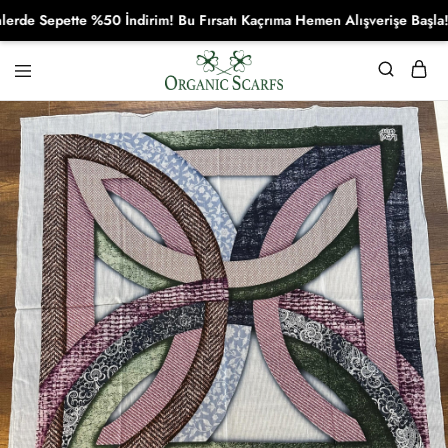
e Sepette %50 İndirim! Bu Fırsatı Kaçrıma Hemen Alışverişe Başla!
Organikscarf