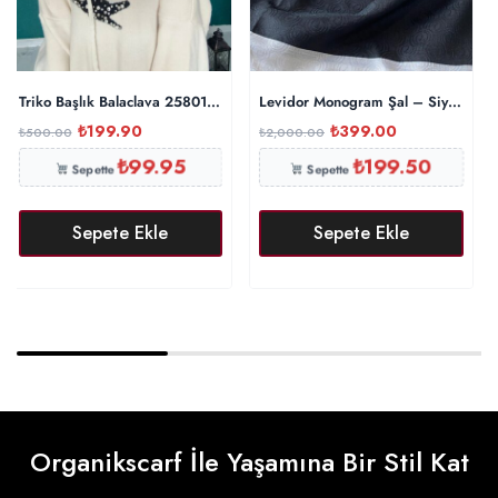
Triko Başlık Balaclava 25801 – Taş
Levidor Monogram Şal – Siyah
₺
199.90
₺
399.00
₺
500.00
₺
2,000.00
₺
99.95
₺
199.50
Sepette
Sepette
Sepete Ekle
Sepete Ekle
Organikscarf İle Yaşamına Bir Stil Kat